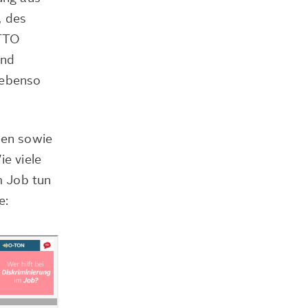
, des
OTTO
und
 ebenso
nen sowie
ie viele
m Job tun
e: