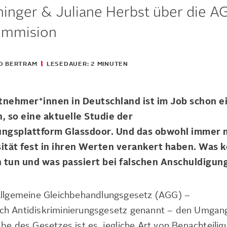
ninger & Juliane Herbst über die A
ommision
GO BERTRAM
LESEDAUER: 2 MINUTEN
itnehmer*innen in Deutschland ist im Job schon e
, so eine aktuelle Studie der
ngsplattform Glassdoor. Und das obwohl immer 
tät fest in ihren Werten verankert haben. Was 
 tun und was passiert bei falschen Anschuldigun
Allgemeine Gleichbehandlungsgesetz (AGG) –
ch Antidiskriminierungsgesetz genannt – den Umgan
be des Gesetzes ist es, jegliche Art von Benachteilig