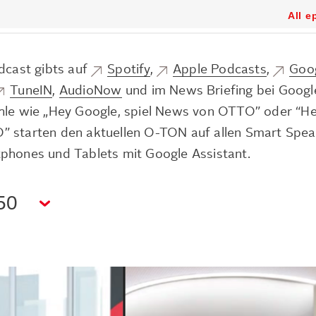
cast gibts auf
Spotify
,
Apple Podcasts
,
Goo
TuneIN
,
AudioNow
und im News Briefing bei Googl
hle wie „Hey Google, spiel News von OTTO” oder “H
” starten den aktuellen O-TON auf allen Smart Spea
phones und Tablets mit Google Assistant.
50