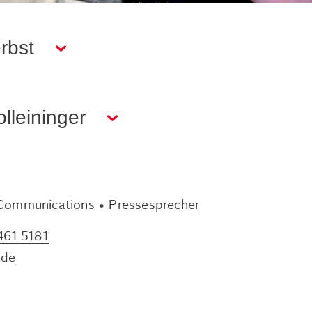
rbst
lleininger
 Communications • Pressesprecher
461 5181
.de