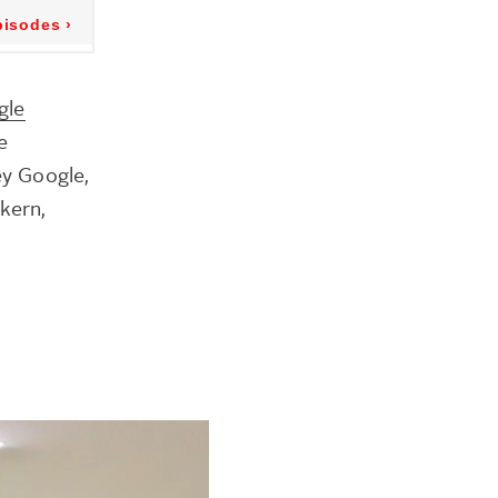
gle
e
ey Google,
kern,