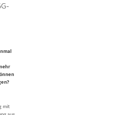
GG-
inmal
mehr
können
gen?
g mit
ung aus