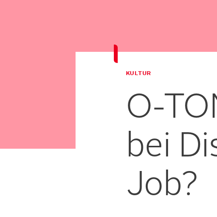
KULTUR
O-TON
bei Di
Job?