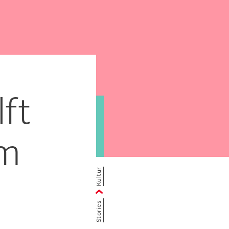
ft
im
Kultur
Stories