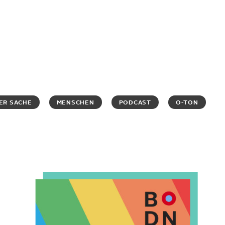
NER SACHE
MENSCHEN
PODCAST
O-TON