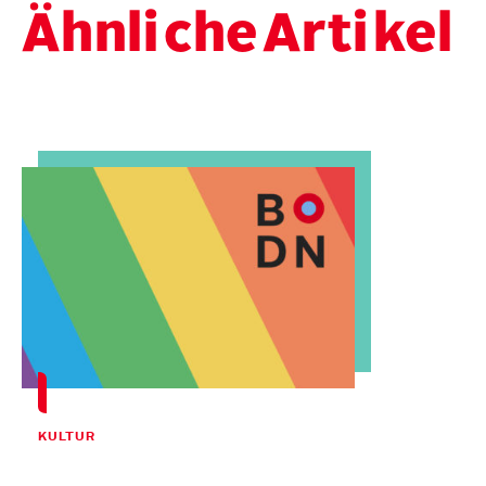
Ähnli
che
Arti
kel
KULTUR