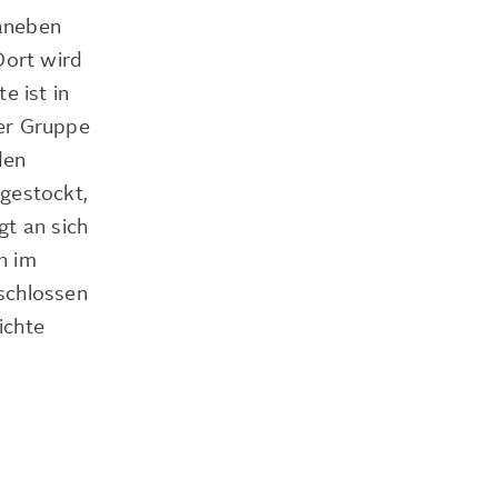
Daneben
Dort wird
e ist in
der Gruppe
den
fgestockt,
gt an sich
n im
schlossen
ichte