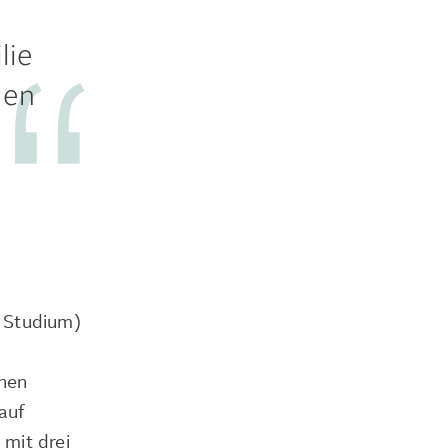
lie
nen
s Studium)
inen
auf
 mit drei