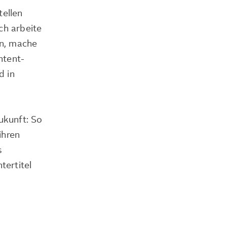
tellen
ch arbeite
in, mache
ntent-
d in
ukunft: So
ihren
s
tertitel