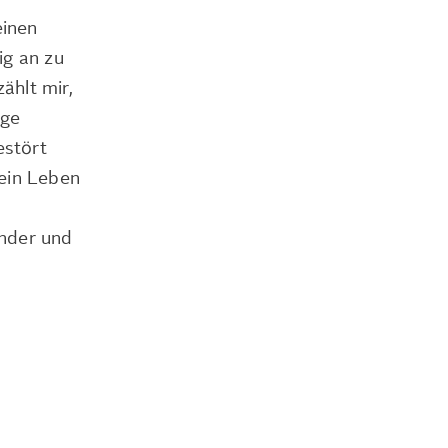
einen
ig an zu
ählt mir,
nge
estört
sein Leben
inder und