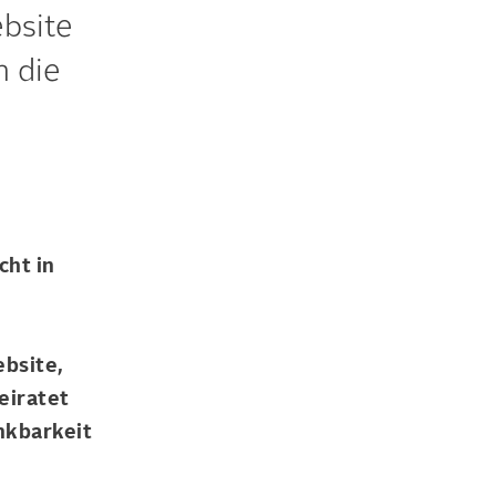
bsite
n die
cht in
bsite,
eiratet
nkbarkeit